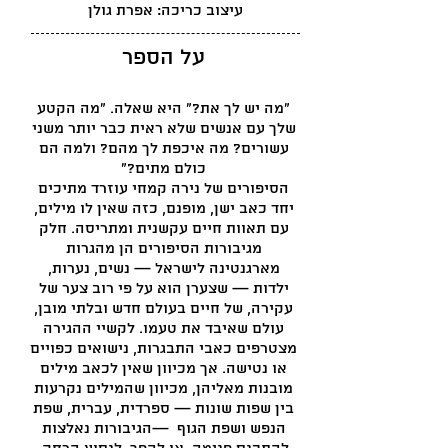
עיצוב כריכה: אפרת גולן
על הספר
״מה יש לך את?" היא שאלה. "מה הקטע
שלך עם אנשים שלא ראית כבר יותר משני
עשורים? מה איכפת לך מהם? ולמה הם
כולם מתים?"
הסיפורים של נירה קמחי עוזרד מתיכים
יחד כאב ישן, מופנם, כזה שאין לו מילים,
עם תאוות חיים עקשנית ומתריסה. חלק
מגיבורות הסיפורים הן מהגרות
מארגנטינה לישראל — נשים, נערות,
ילדות — שצערן הוא על פי רוב צער של
עקירה, של חיים בעולם חדש ובלתי מובן,
עולם שאיבד את טעמו. לקשיי ההגירה
מצטרפים כאבי התבגרות, נישואים כפויים
או נטישה. אך מכיוון שאין לכאב מילים
מובנות מאליהן, מכיוון שהמילים נקרעות
בין שפות שונות — ספרדית, עברית, שפת
הנפש ושפת הגוף —הגיבורות נאלצות