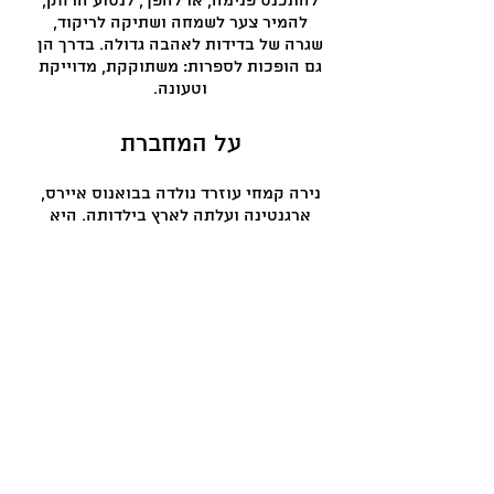
להתכנס פנימה, או להפך, לנסוע הרחק,
להמיר צער לשמחה ושתיקה לריקוד,
שגרה של בדידות לאהבה גדולה. בדרך הן
גם הופכות לספרות: משתוקקת, מדוייקת
וטעונה.
על המחברת
נירה קמחי עוזרד נולדה בבואנוס איירס,
ארגנטינה ועלתה לארץ בילדותה. היא
בוגרת לימודי אומנות ותיאטרון במקסיקו
סיטי ובמדרשה לאומנות ברמת השרון.
עבדה כמרצה ומורה לאומנות. ספר שיריה
"מרחוק אני שומעת ילדה" יצא ב־2021.
ביקורות וסקירות
"הסיפורים ימשיכו לרחף בתודעה זמן
רב.."
דפנה לוי ממליצה
במסגרת פרויקט
ספרי ביכורים של "ישראל היום".