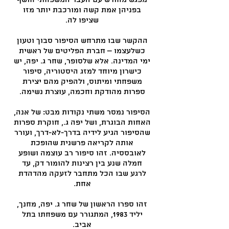
מפגש מחודש עם העבר המשפחתי חושף
בפניהן אמת קשה ומורכבת יותר מזו
שציפו לה.
ההקשר שבו מתרחש הסיפור סבוך וטעון
כשלעצמו – חברת הפליטים של ראשית
ימי המדינה. אלא שלסופר, שחר ג. יפה, יש
כישרון מיוחד למזג היסטוריה, סיפור
משפחתי ומיתוס, ולהפיק מהם יצירת
ספרות מהודקת וחכמה, עוצרת נשימה.
הסיפור נמסר משתי נקודות מבט: של אנה,
האחות הבוגרת, ושל יפה ג., חוקרת ספרות
שהסיפור הגיע לידיה בדרך-לא-דרך, ועורר
אותה לקריאה פרשנית שהופכת
לאובססיה. זהו סיפור רב עוצמה ושופע
חמלה שנע בין רצינות להומור דק, עד
לרגע שבו הכל מתחבר לזעקה מהדהדת
אחת.
זהו ספרו הראשון של שחר ג. יפה, מחנך,
יליד 1983, המתגורר עם משפחתו בתל
אביב.