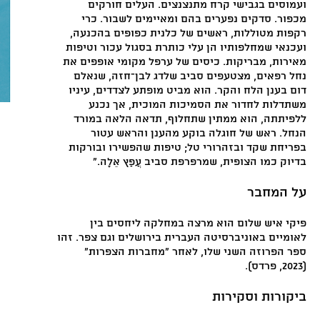
ועמוסים בגבישי קרח מתנצנצים. העלים חורקים
מכפור. סדקים נפערים בהם ומאיימים לשבור. כרי
רקפות מטוללות, ראשים של כלנית כפופים בהכנעה,
ועכנאי שמחלפותיו הן עלי כותרת בסגול עכור וטיפות
מאירות, מבריקות. כיסים של ערפל מקומי אופפים את
נחל רפאים, מצטעפים סביב שלדג לבן־חזה, שנאלם
דום בענן הלח והקר. הוא מביט מופתע לצדדים, עיניו
משתדלות לחדור את הסמיכות המוכית, אך נכנע
ללפיתתה, הוא ממתין שתחלוף, תדאה הלאה במורד
הנחל. ראש של חוגלה בוקע מהענן והראש עטור
בפריחת שקד ובזהרורי טל; טיפות שהפשירו ובורקות
בדיוק כמו הצופית, שמרפרפת סביב עֲפַץ אֵלָה."
על המחבר​​
פיקי איש שלום הוא מרצה במחלקה ליחסים בין
לאומיים באוניברסיטה העברית בירושלים וגם צפר. זהו
ספר הפרוזה השני שלו, לאחר "מחברות הצפרות"
(2023, פרדס).
ביקורות וסקירות