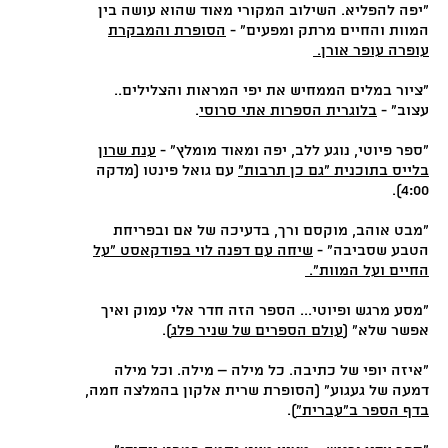
"יפה להפליא. השילוב המקורי מאוד שהוא עושה בין
המוות והחיים מרתק ומפעים" -
הסופרת והמבקרת
עופרה עופר אורן.
"ציור במלים הממחיש את יפי המראות והצלילים..
עצוב" -
בלוגרית הספרות אתי סרוסי
.
"ספר פיוטי, נוגע ללב, יפה ומאוד מומלץ" -
ענת שרון
בלייס בתוכנית "גם כן תרבות"
עם גואל פינטו (מדקה
4:00).
"מבט אוהב, מוקסם ורך, בדעיכה של אם ובפריחת
הטבע שסביבה" -
שיחה עם דפנה לוי בפודקאסט "על
החיים ועל המוות".
"מסע מרגש ופיוטי... הספר הזה חדר אלי עמוק ואיך
אפשר שלא" (
עולם הספרים של שניר פלג
).
"איזה יופי של כתיבה. כל מילה – מילה. וכל מילה
דמעה של געגוע" (הסופרת שרית אלקון בהמלצה חמה,
בדף הספר ב"עברית"
).