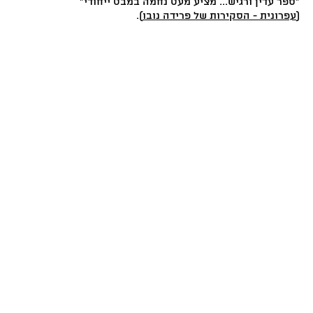
"ספר עדין ורגיש... מציע מעט נחמה במבט ייחודי"
(
עפרונית - הסקירות של פרידה נובו
).