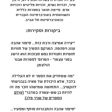
פעילה חברתית בשדות הפמיניזם, חינוך
מיני, זכויות נשים, זכויות פליטים וזכויות
אדם. סיימה תואר בספרות כללית
והשוואתית באוניברסיטה העברית
ובאוניברסיטת תל אביב.
ביקורות וסקירות:
"יצירה אמיצה ורבת כוח... סיפור אהבה
ענוג ויפהפה. המרקם הסמיך של חוויות
חושיות ותנודות נפש סבוכות הוא הישג
בפני עצמו" - הפרופ' לספרות אבנר
הולצמן.
"מה שמחזיק את הספר זו לא העלילה
בלבד, אלא היכולת של מאיה בנבנישתי
להקשיב... התחושה שמישהו זוכר מה זה
להיות בן שש-עשרה במדבר" (
עולם
הספרים של שניר פלג
).
"סיפור אהבה והתבגרות סוחף ומסעיר...