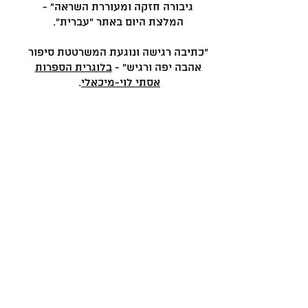
גיבורה חזקה ומעוררת השראה" -
המלצת היום באתר "עברית".
"כתיבה רגישה ונוגעת המשרטטת סיפור
אהבה יפה ורגיש" -
בלוגרית הספרות
אסתי לוי-מיכאלי
.
"ספר שיש בו רגישות אנושית ברזולוציות
מעוררות השתאות" -
הסוקרת תמר שרון
שנידור
.
"קראתי ורציתי להיות שם, עם חבורת
הנערות והנערים, שטועמים אהבה, כאב
וערגה" -
הקוראת שרה לסטר.
"סיפור אהבה עוצמתי... כל הרגשות
מועצמים ולוהטים. העיקר בספר הזה
הוא הפואטיקה :השפה היפה" -
הסוקר
יאיר סילברג
.