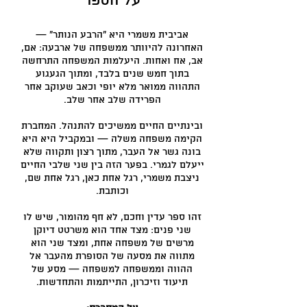
על הספר
אביבית משמרי היא "הרבע הנותר" —
האחרונה להיוותר ממשפחה של ארבעה: אם,
אב, אח ואחות. היעלמות המשפחה התרחשה
בתוך חמש שנים בלבד, ומתוך הגעגוע
התהווה ממואר מלא יופי וכאב שעוקב אחר
הפרידה שלב אחר שלב.
ובינתיים החיים ממשיכים להתנהל. המחברת
הקימה משפחה משלה — ובמקביל היא היא
בונה גשר אל העבר, מתוך רצון ותקווה שלא
ייעלם לגמרי. בפער הזה בין שני שלבי החיים
ניצבת משמרי, רגל אחת כאן, רגל אחת שם,
וכותבת.
זהו ספר עדין וחכם, לא חף מהומור, שיש לו
שני פנים: מצד אחד הוא משרטט דיוקן
מרשים של משפחה אחת, ומצד שני הוא
מתווה את מסעה של הסופרת מהעבר אל
ההווה וממשפחה למשפחה — מסע של
תיעוד וזיכרון, התייתמות והתחדשות.