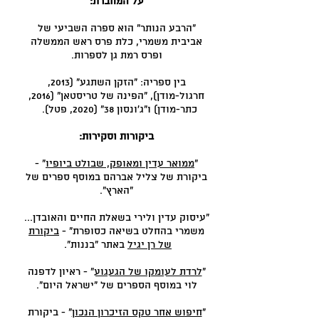
על המחברת:
"הרבע הנותר" הוא ספרה השביעי של
אביבית משמרי, כלת פרס ראש הממשלה
ופרס רמת גן לספרות.
בין ספריה: "הזקן השתגע" (2013,
חרגול-מודן), "הפינה של טריסטאן" (2016,
כתר-מודן) ו"ג'ונסון 38" (2020, פטל).
ביקורות וסקירות:
"
ממואר עדין ומאופק, שבולט ביופיו
" -
ביקורת של צליל אברהם במוסף ספרים של
"הארץ".
"עיסוק עדין ולירי בשאלת החיים והאובדן...
משמרי בהחלט בשיאה כסופרת" -
ביקורת
של רן יגיל
באתר "בננות".
"
לרדת לעומקו של הגעגוע
" - ראיון לדפנה
לוי במוסף הספרים של "ישראל היום".
"
חיפוש אחר טקס הזיכרון הנכון
" - ביקורת