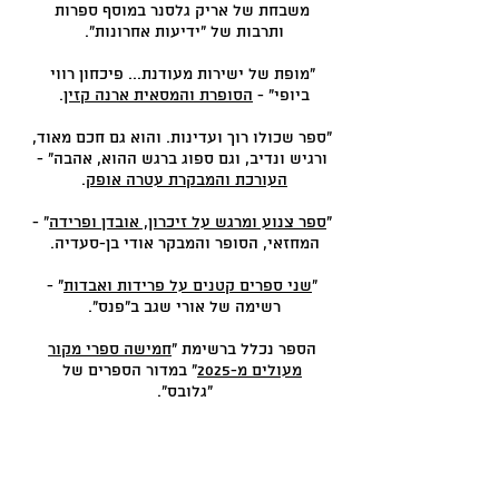
משבחת של אריק גלסנר במוסף ספרות
ותרבות של "ידיעות אחרונות".
"מופת של ישירות מעודנת... פיכחון רווי
ביופי" -
הסופרת והמסאית ארנה קזין
.
"ספר שכולו רוך ועדינות. והוא גם חכם מאוד,
ורגיש ונדיב, וגם ספוג ברגש ההוא, אהבה" -
העורכת והמבקרת עטרה אופק
.
"
ספר צנוע ומרגש על זיכרון, אובדן ופרידה
" -
המחזאי, הסופר והמבקר אודי בן-סעדיה.
"
שני ספרים קטנים על פרידות ואבדות
" -
רשימה של אורי שגב ב"פנס".
הספר נכלל ברשימת "
חמישה ספרי מקור
מעולים מ-2025
" במדור הספרים של
"גלובס".
"
יומן אבל שנמנע מדרמטיות מוגזמת
" - ראיון
ב"מה שכרוך".
"בין חשיפה לפרטיות" -
שיחה עם ציפי