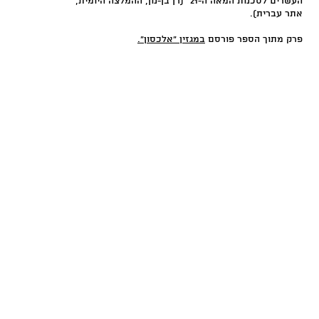
העשרים לסכנות המאה ה-21" (רן בן-נון, ההמלצה היומית,
אתר עברית).
פרק מתוך הספר פורסם
במגזין "אלכסון".