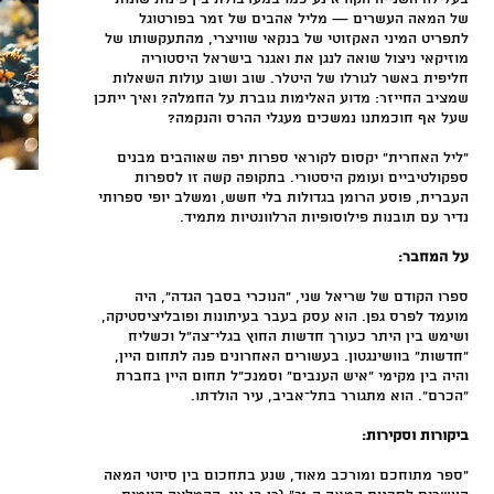
של המאה העשרים — מליל אהבים של זמר בפורטוגל
לתפריט המיני האקזוטי של בנקאי שוויצרי, מהתעקשותו של
מוזיקאי ניצול שואה לנגן את ואגנר בישראל היסטוריה
חליפית באשר לגורלו של היטלר. שוב ושוב עולות השאלות
שמציב החייזר: מדוע האלימות גוברת על החמלה? ואיך ייתכן
שעל אף חוכמתנו נמשכים מעגלי ההרס והנקמה?
"ליל האחרית" יקסום לקוראי ספרות יפה שאוהבים מבנים
ספקולטיביים ועומק היסטורי. בתקופה קשה זו לספרות
העברית, פוסע הרומן בגדולות בלי חשש, ומשלב יופי ספרותי
נדיר עם תובנות פילוסופיות הרלוונטיות מתמיד.
על המחבר:
ספרו הקודם של שריאל שני, "הנוכרי בסבך הגדה", היה
מועמד לפרס גפן. הוא עסק בעבר בעיתונות ופובליציסטיקה,
ושימש בין היתר כעורך חדשות החוץ בגלי־צה"ל וכשליח
"חדשות" בוושינגטון. בעשורים האחרונים פנה לתחום היין,
והיה בין מקימי "איש הענבים" וסמנכ"ל תחום היין בחברת
"הכרם". הוא מתגורר בתל־אביב, עיר הולדתו.
ביקורות וסקירות:
"ספר מתוחכם ומורכב מאוד, שנע בתחכום בין סיוטי המאה