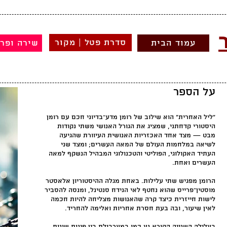
סדרת פטל | מקור
עמוד הבית
שירה ופר
על הספר
"ליל האחרית" הוא שילוב של רומן מדע־בדיוני חכם עם רומן
היסטורי קדחתני, שמציג את הגורל האנושי משתי נקודות
מבט — מצד אחד האכזריות האנושית העיוורת שהגיעה
לשיאה במלחמות העולם של המאה העשרים; ומצד שני
העתיד האקולוגי, הפוליטי והטכנולוגי המבהיל הנשקף למאה
העשרים ואחת.
הרומן מפגיש שתי עלילות. באחת מגלה ההיסטוריון אלאסטר
מוסטין־פרייס שהוא נחטף לאי הנידח סנטינל, ומנסה להסביר
לישות חייזרית כיצד קרה שהאנושות מצליחה להיות חכמה
לאין שיעור, ובה בעת חסרת אחריות ואלימה להחריד.
בעלילה השנייה הקורא נע כמו במערבולת בין פינות שונות