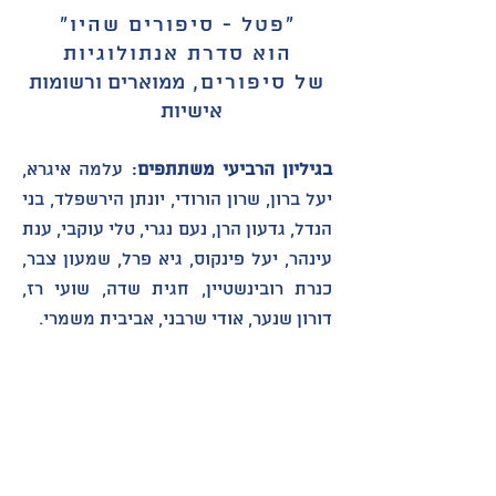
"פטל - סיפורים שהיו"
הוא סדרת אנתולוגיות
של סיפורים,
ממוארים ורשומות
אישיות
בגיליון הרביעי משתתפים
: עלמה איגרא,
יעל ברון, שרון הורודי, יונתן הירשפלד, בני
הנדל, גדעון הרן, נעם נגרי, טלי עוקבי, ענת
עינהר, יעל פינקוס, גיא פרל, שמעון צבר,
כנרת רובינשטיין, חגית שדה, שועי רז,
דורון שנער, אודי שרבני, אביבית משמרי.
לחצו כאן לתוכן הגיליון
.
את "פטל" ניתן להשיג
בחנויות ספרים