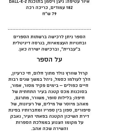
איור עטיפה: ניצן ויסמן בתוכנת Dall-E-2
182 עמודים, כריכה רכה
79 ש"ח
הספר ניתן לרכישה ברשתות הספרים
ובחנויות העצמאיות, בגרסה דיגיטלית
ב"עברית", וברכישה ישירה כאן.
על הספר
קרול שוורץ נולד מתוך חלום, חי כרעיון,
הלך לעולמו כסמל, ניהל במשך שנים רבות
חיים כפולים – בימים פקיד מסור, אפור,
בסוכנות מכס קטנה בעיר התחתית של
חיפה; בלילות סופר, משורר, מתרגם,
מאהב מיוסר של מילים, של רעיונות, של
סיפורים, ספון בין ספריו ומחברותיו בפינת
דירת השיכון הקטנה בפאתי העיר, נאבק
על מקומו הצנוע בממלכת הספרות
והשירה שכה אהב.