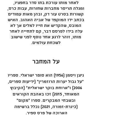
לאחר מותו עורכת בתו סדר בחפציו,
ומגלה תריסר מחברות שחורות, עבות כרס,
קשורות בסרט עור דק, ובהן מאות עמודים
בכתב ידו המוקפד של אביה האהוב. האיש
המובס, שהקדיש את חייו למלים אך לא
עלה בידו לפרסם דבר, קם לתחייה לאחר
מותו, זוהר לרגע אחד נוסף לפני שישוב
לשכחת עולמים.
על המח
בר
ניצן ויסמן (1956) הוא סופר ישראלי. ספריו
״על גבול יערות הרוזמרין״ (ידיעות ספרים,
2006) ו״ארוחת בוקר ישראלית״ (הקיבוץ
המאוחד, 2015) זכו באהבת הקוראים
ובשבחי המבקרים. ספרו ״מקום״
(כינרת-זמורה, 2021) נכלל ברשימה
הארוכה של פרס ספיר.